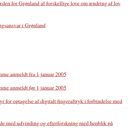
æden for Grønland af forskellige love om ændring af lov
ingsansvar i Grønland
mme anmeldt fra 1 januar 2005
mme anmeldt før 1 januar 2005
 for optagelse af digitalt fingeraftryk i forbindelse med
jde med udvinding og efterforskning med henblik på