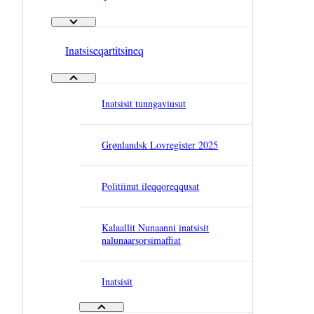
Suliassaqarfiit - Innersuussissutit Amerlanerit
Inatsiseqartitsineq
Inatsiseqartitsineq - Innersuussissutit Amerlanerit
Inatsisit tunngaviusut
Grønlandsk Lovregister 2025
Politiinut ileqqoreqqusat
Kalaallit Nunaanni inatsisit
nalunaarsorsimaffiat
Inatsisit
Inatsisit - Innersuussissutit Amerlanerit