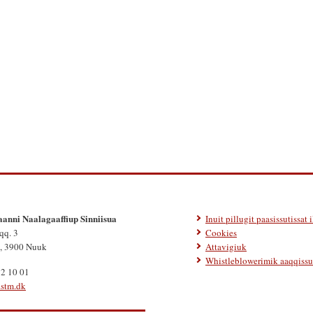
aanni Naalagaaffiup Sinniisua
Inuit pillugit paasissutissat 
qq. 3
Cookies
, 3900 Nuuk
Attavigiuk
Whistleblowerimik aaqqissu
32 10 01
.stm.dk