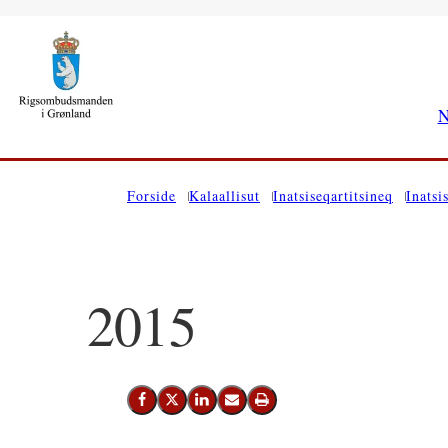
N
Saavanukarit
Forside
Kalaallisut
Inatsiseqartitsineq
Inatsis
2015
Facebook-Imi Siammarteruk
Twitter-Imi Siammarteruk
Linkedin-Imi Siammarteruk
Emaili Nassiutiguk
Printeruk