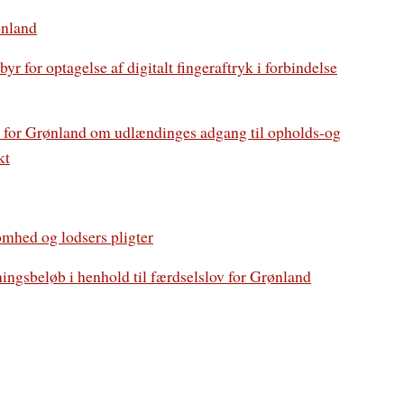
ønland
r for optagelse af digitalt fingeraftryk i forbindelse
ov for Grønland om udlændinges adgang til opholds-og
kt
omhed og lodsers pligter
ingsbeløb i henhold til færdselslov for Grønland