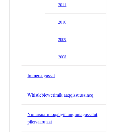
2011
2010
2009
2008
Immersugassat
Whistleblowerimik aaqqissuussineq
Nunarsuarmioqatigiit anguniagassatut
pilersaarutaat