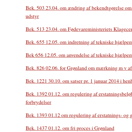
Bek. 503 23.04. om ændring af bekendtgørelse om 
udstyr
Bek. 513 23.04. om Fødevareministeriets Klagecen
Bek. 655 12.05. om indretning af tekniske hjælpe
Bek 656 12.05. om anvendelse af tekniske hjælpem
Bek. 826 02.06. for Grønland om mærkning m v af 
Bek. 1221 30.10. om satser pr. 1 januar 2014 i hen
Bek. 1392 01.12. om regulering af erstatningsbeløb i
forbrydelser
Bek. 1393 01.12 om regulering af erstatnings- og g
Bek. 1437 01.12. om fri proces i Grønland