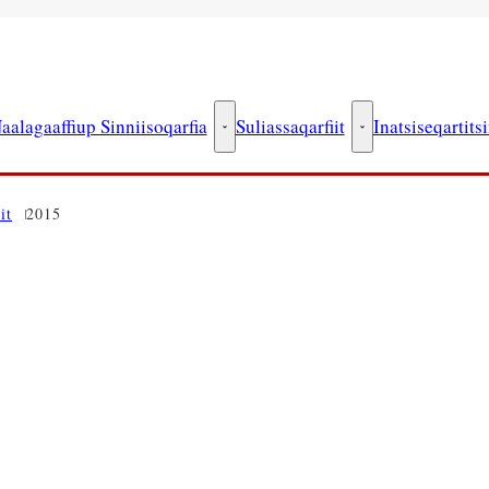
aalagaaffiup Sinniisoqarfia
Suliassaqarfiit
Inatsiseqartits
Naalagaaffiup Sinniisoqarfia - Innersuussi
Suliassaqarfiit - Inn
it
2015