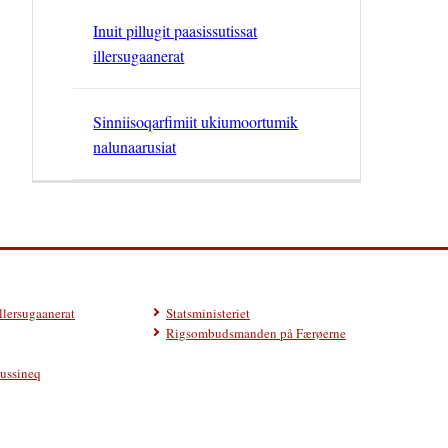
Inuit pillugit paasissutissat
illersugaanerat
Sinniisoqarfimiit ukiumoortumik
nalunaarusiat
illersugaanerat
Statsministeriet
Rigsombudsmanden på Færøerne
ussineq