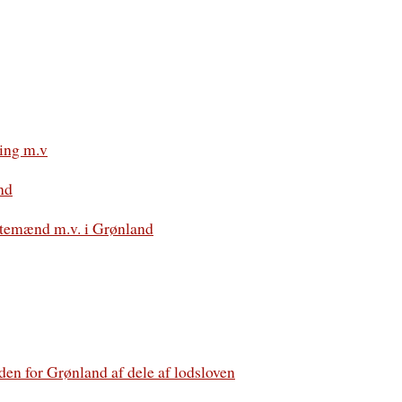
ling m.v
nd
estemænd m.v. i Grønland
den for Grønland af dele af lodsloven