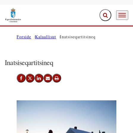
Ujaasiffik Anner
Periarfis
Saavanukarit
Forside
Kalaallisut
Inatsiseqartitsineq
Inatsiseqartitsineq
Facebook-Imi Siammarteruk
Twitter-Imi Siammarteruk
Linkedin-Imi Siammarteruk
Emaili Nassiutiguk
Printeruk