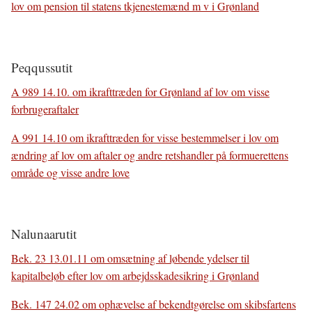
lov om pension til statens tkjenestemænd m v i Grønland
Peqqussutit
A 989 14.10. om ikrafttræden for Grønland af lov om visse
forbrugeraftaler
A 991 14.10 om ikrafttræden for visse bestemmelser i lov om
ændring af lov om aftaler og andre retshandler på formuerettens
område og visse andre love
Nalunaarutit
Bek. 23 13.01.11 om omsætning af løbende ydelser til
kapitalbeløb efter lov om arbejdsskadesikring i Grønland
Bek. 147 24.02 om ophævelse af bekendtgørelse om skibsfartens