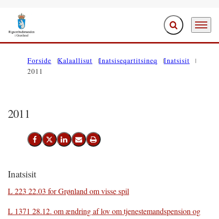
Ujaasiffik Anner
Periarfis
Saavanukarit
Forside
Kalaallisut
Inatsiseqartitsineq
Inatsisit
2011
2011
Facebook-Imi Siammarteruk
Twitter-Imi Siammarteruk
Linkedin-Imi Siammarteruk
Emaili Nassiutiguk
Printeruk
Inatsisit
L 223 22.03 for Grønland om visse spil
L 1371 28.12. om ændring af lov om tjenestemandspension og