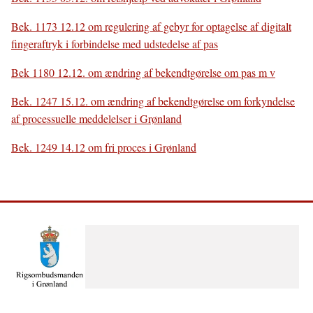
Bek. 1173 12.12 om regulering af gebyr for optagelse af digitalt
fingeraftryk i forbindelse med udstedelse af pas
Bek 1180 12.12. om ændring af bekendtgørelse om pas m v
Bek. 1247 15.12. om ændring af bekendtgørelse om forkyndelse
af processuelle meddelelser i Grønland
Bek. 1249 14.12 om fri proces i Grønland