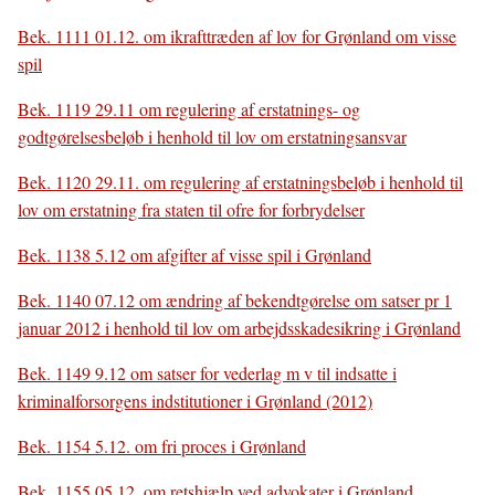
Bek. 1111 01.12. om ikrafttræden af lov for Grønland om visse
spil
Bek. 1119 29.11 om regulering af erstatnings- og
godtgørelsesbeløb i henhold til lov om erstatningsansvar
Bek. 1120 29.11. om regulering af erstatningsbeløb i henhold til
lov om erstatning fra staten til ofre for forbrydelser
Bek. 1138 5.12 om afgifter af visse spil i Grønland
Bek. 1140 07.12 om ændring af bekendtgørelse om satser pr 1
januar 2012 i henhold til lov om arbejdsskadesikring i Grønland
Bek. 1149 9.12 om satser for vederlag m v til indsatte i
kriminalforsorgens indstitutioner i Grønland (2012)
Bek. 1154 5.12. om fri proces i Grønland
Bek. 1155 05.12. om retshjælp ved advokater i Grønland