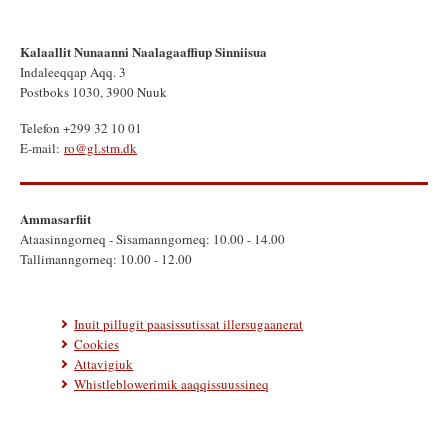
Kalaallit Nunaanni Naalagaaffiup Sinniisua
Indaleeqqap Aqq. 3
Postboks 1030, 3900 Nuuk
Telefon +299 32 10 01
E-mail:
ro@gl.stm.dk
Ammasarfiit
Ataasinngorneq - Sisamanngorneq: 10.00 - 14.00
Tallimanngorneq: 10.00 - 12.00
Inuit pillugit paasissutissat illersugaanerat
Cookies
Attavigiuk
Whistleblowerimik aaqqissuussineq