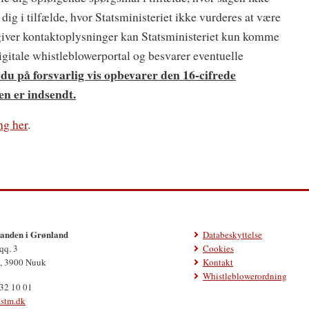
 dig i tilfælde, hvor Statsministeriet ikke vurderes at være
giver kontaktoplysninger kan Statsministeriet kun komme
igitale whistleblowerportal og besvarer eventuelle
t du på forsvarlig vis opbevarer den 16-cifrede
n er indsendt.
ng her
.
nden i Grønland
Databeskyttelse
qq. 3
Cookies
, 3900 Nuuk
Kontakt
Whistleblowerordning
 32 10 01
.stm.dk