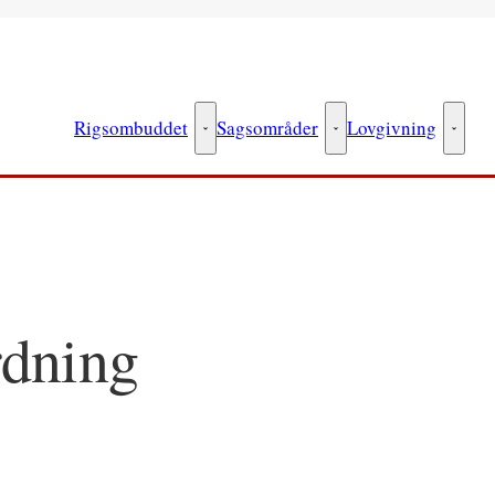
Rigsombuddet
Sagsområder
Lovgivning
Rigsombuddet - Flere links
Sagsområder - Flere link
Lovgiv
rdning