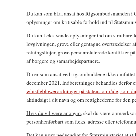
Du kan som bl.a. ansat hos Rigsombudsmanden i
oplysninger om kritisable forhold ind til Statsmini
Du kan f.eks. sende oplysninger ind om strafbare f
lovgivningen, grove eller gentagne overtrædelser af
retningslinjer, grove personrelaterede konflikter p
af borgere og samarbejdspartnere.
Du er som ansat ved rigsombuddene ikke omfattet a
december 2021. Indberetninger behandles derfor ef
whistleblowerordninger på statens område, som du
aktindsigt i dit navn og om rettighederne for den p
Hvis du vil være anonym
, skal du være opmærksom 
personhenførbart som f.eks. adresse eller telefon
Det kan være nødvendigt for Statsministeriet at sti