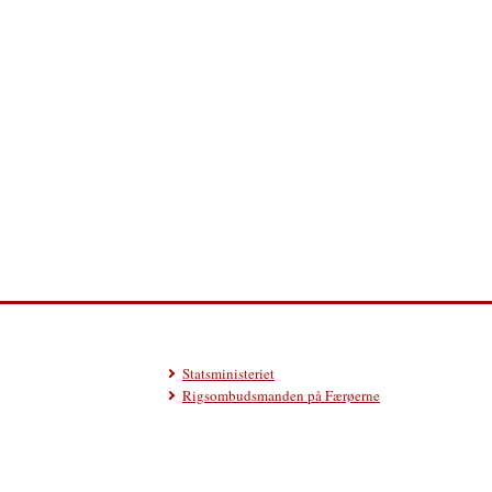
Statsministeriet
Rigsombudsmanden på Færøerne