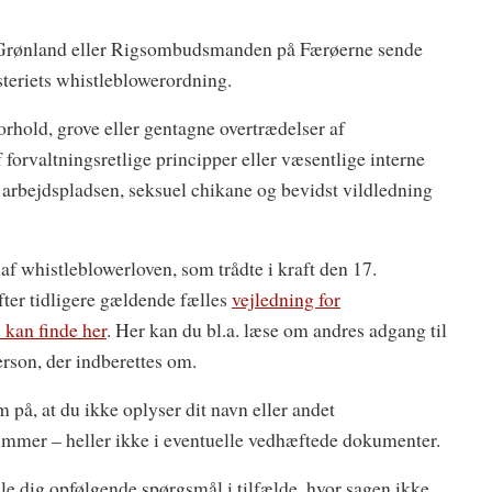
 Grønland eller Rigsombudsmanden på Færøerne sende
steriets whistleblowerordning.
orhold, grove eller gentagne overtrædelser af
 forvaltningsretlige principper eller væsentlige interne
å arbejdspladsen, seksuel chikane og bevidst vildledning
f whistleblowerloven, som trådte i kraft den 17.
ter tidligere gældende fælles
vejledning for
 kan finde her
. Her kan du bl.a. læse om andres adgang til
erson, der indberettes om.
på, at du ikke oplyser dit navn eller andet
nummer – heller ikke i eventuelle vedhæftede dokumenter.
lle dig opfølgende spørgsmål i tilfælde, hvor sagen ikke