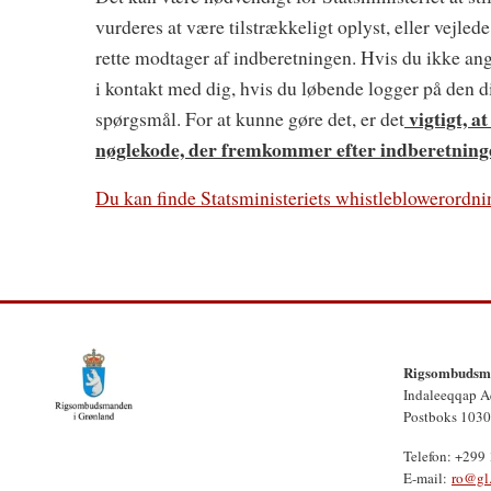
vurderes at være tilstrækkeligt oplyst, eller vejlede
rette modtager af indberetningen. Hvis du ikke an
i kontakt med dig, hvis du løbende logger på den d
vigtigt, a
spørgsmål. For at kunne gøre det, er det
nøglekode, der fremkommer efter indberetninge
Du kan finde Statsministeriets whistleblowerordni
Rigsombudsma
Indaleeqqap A
Postboks 1030
Telefon: +299
E-mail:
ro@gl