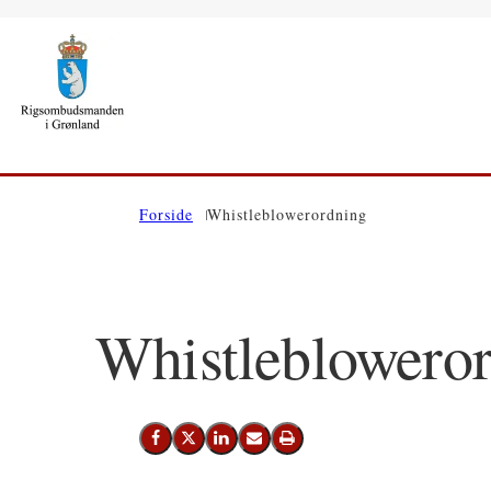
Gå til forsiden
Forside
Whistleblowerordning
Whistleblowero
Del på Facebook
Del på X (Twitter)
Del på LinkedIn
Send email
Print