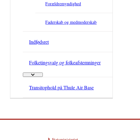
Forældremyndighed
Faderskab og medmoderskab
Indfødsret
Folketingsvalg og folkeafstemninger
Folketingsvalg og folkeafstemninger - Flere links
Transitophold på Thule Air Base
Statsministeriet