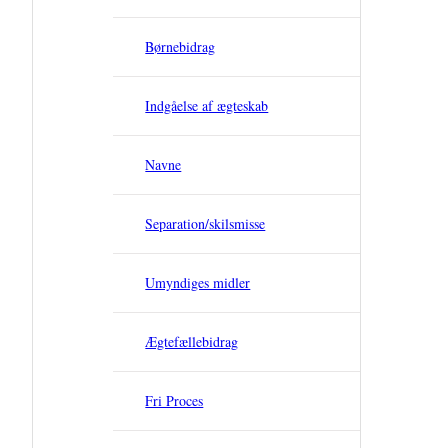
Børnebidrag
Indgåelse af ægteskab
Navne
Separation/skilsmisse
Umyndiges midler
Ægtefællebidrag
Fri Proces