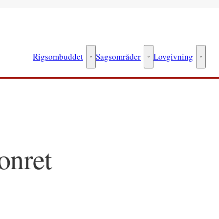
Rigsombuddet
Sagsområder
Lovgivning
Rigsombuddet - Flere links
Sagsområder - Flere link
Lovgiv
onret