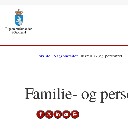
Gå til forsiden
Forside
Sagsområder
Familie- og personret
Familie- og pers
Del på Facebook
Del på X (Twitter)
Del på LinkedIn
Send email
Print