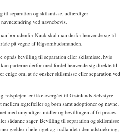
 til separation og skilsmisse, udfærdiger
og navneændring ved navnebevis.
an bor udenfor Nuuk skal man derfor henvende sig til
e område på vegne af Rigsombudsmanden.
opnås bevilling til separation eller skilsmisse, hvis
kan parterne derfor med fordel henvende sig direkte til
er enige om, at de ønsker skilsmisse eller separation ved
g 'retsplejen' er ikke overgået til Grønlands Selvstyre.
det mellem ægtefæller og børn samt adoptioner og navne,
synet med umyndiges midler og bevillingen af fri proces.
 sådanne sager. Bevilling til separation og skilsmisse
er gælder i hele riget og i udlandet i den udstrækning,