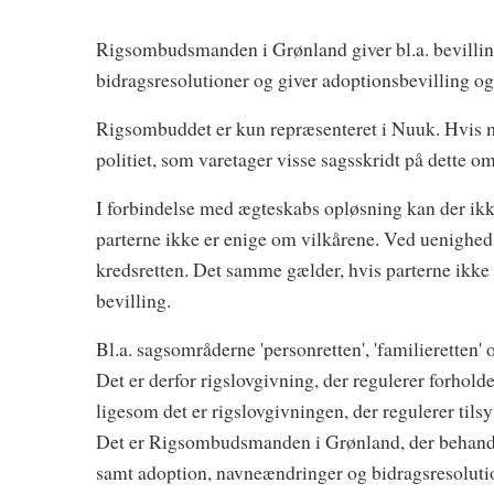
Rigsombudsmanden i Grønland giver bl.a. bevilling
bidragsresolutioner og giver adoptionsbevilling 
Rigsombuddet er kun repræsenteret i Nuuk. Hvis m
politiet, som varetager visse sagsskridt på dett
I forbindelse med ægteskabs opløsning kan der ikke 
parterne ikke er enige om vilkårene. Ved uenighed 
kredsretten. Det samme gælder, hvis parterne ikke 
bevilling.
Bl.a. sagsområderne 'personretten', 'familieretten' o
Det er derfor rigslovgivning, der regulerer forhol
ligesom det er rigslovgivningen, der regulerer til
Det er Rigsombudsmanden i Grønland, der behandler
samt adoption, navneændringer og bidragsresolution