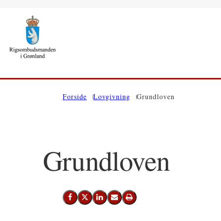
Gå til forsiden
Forside
Lovgivning
Grundloven
Grundloven
Del på Facebook
Del på X (Twitter)
Del på LinkedIn
Send email
Print