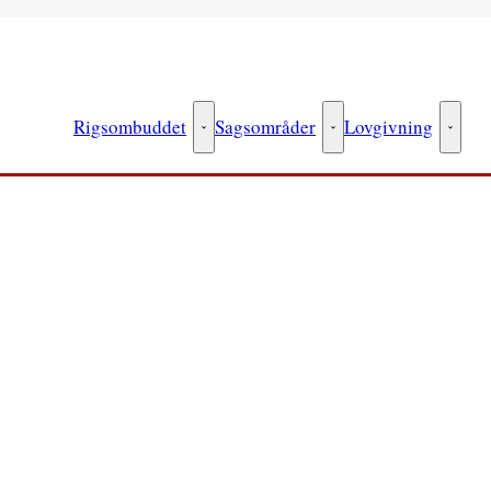
Rigsombuddet
Sagsområder
Lovgivning
Rigsombuddet - Flere links
Sagsområder - Flere link
Lovgiv