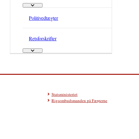
Grønlandsk Lovregister - Flere links
Politivedtægter
Retsforskrifter
Retsforskrifter - Flere links
Statsministeriet
Rigsombudsmanden på Færøerne