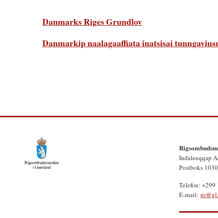
Danmarks Riges Grundlov
Danmarkip naalagaaffiata inatsisai tunngavius
Rigsombudsma
Indaleeqqap A
Postboks 1030
Telefon: +299
E-mail:
ro@gl