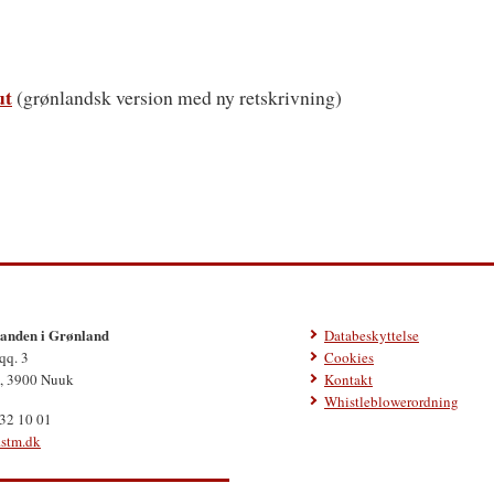
ut
(grønlandsk version med ny retskrivning)
nden i Grønland
Databeskyttelse
qq. 3
Cookies
, 3900 Nuuk
Kontakt
Whistleblowerordning
 32 10 01
.stm.dk