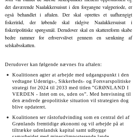
det daværende Naalakkersuisut i den forgangne valgperiode, er
også behandlet i aftalen. Der skal oprettes et uafhængigt
fiskeriråd, der løbende skal rådgive Naalakkersuisut i
fiskeripolitiske spørgsmål. Derudover skal en skattereform skabe
bedre rammer for erhvervslivet gennem en sænkning af
selskabsskatten.
Derudover kan følgende nævnes fra aftalen:
Koalitionen agter at arbejde med udgangspunkt i den
vedtagne Udenrigs-, Sikkerheds- og Forsvarspolitiske
strategi for 2024 til 2033 med titlen ”GRØNLAND I
VERDEN - Intet om os, uden os”. Med henvisning til
den ændrede geopolitiske situation vil strategien dog
blive opdateret.
Koalitionen ser råstofudvinding som en central del af
Grønlands fremtidige økonomi og vil arbejde på at
tiltrække udenlandsk kapital samt udbygge
samarbejdet med mineralimporterende lande.