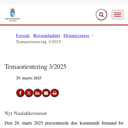
Fold søgefelt ud
Menu
Gå til forsiden
Forside
Rigsombuddet
Orienteringer
Temaorientering 3/2025
Temaorientering 3/2025
29. marts 2025
Del på Facebook
Del på X (Twitter)
Del på LinkedIn
Send email
Print
Nyt Naalakkersuisut
Den 28. marts 2025 præsenterede den kommende formand for