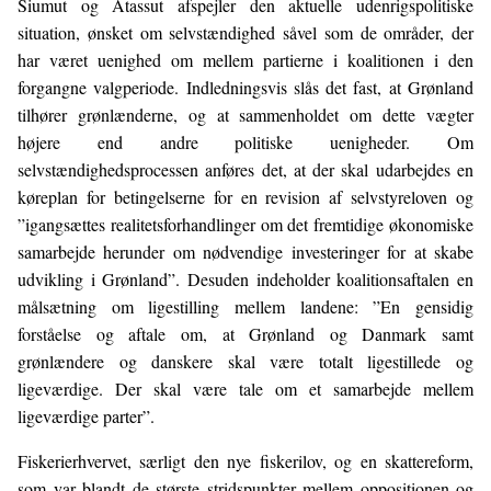
Siumut og Atassut afspejler den aktuelle udenrigspolitiske
situation, ønsket om selvstændighed såvel som de områder, der
har været uenighed om mellem partierne i koalitionen i den
forgangne valgperiode. Indledningsvis slås det fast, at Grønland
tilhører grønlænderne, og at sammenholdet om dette vægter
højere end andre politiske uenigheder. Om
selvstændighedsprocessen anføres det, at der skal udarbejdes en
køreplan for betingelserne for en revision af selvstyreloven og
”igangsættes realitetsforhandlinger om det fremtidige økonomiske
samarbejde herunder om nødvendige investeringer for at skabe
udvikling i Grønland”. Desuden indeholder koalitionsaftalen en
målsætning om ligestilling mellem landene: ”En gensidig
forståelse og aftale om, at Grønland og Danmark samt
grønlændere og danskere skal være totalt ligestillede og
ligeværdige. Der skal være tale om et samarbejde mellem
ligeværdige parter”.
Fiskerierhvervet, særligt den nye fiskerilov, og en skattereform,
som var blandt de største stridspunkter mellem oppositionen og