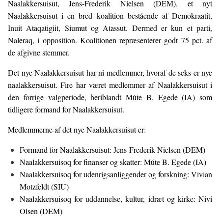
Naalakkersuisut, Jens-Frederik Nielsen (DEM), et nyt
Naalakkersuisut i en bred koalition bestående af Demokraatit,
Inuit Ataqatigiit, Siumut og Atassut. Dermed er kun et parti,
Naleraq, i opposition. Koalitionen repræsenterer godt 75 pct. af
de afgivne stemmer.
Det nye Naalakkersuisut har ni medlemmer, hvoraf de seks er nye
naalakkersuisut. Fire har været medlemmer af Naalakkersuisut i
den forrige valgperiode, heriblandt Múte B. Egede (IA) som
tidligere formand for Naalakkersuisut.
Medlemmerne af det nye Naalakkersuisut er:
Formand for Naalakkersuisut: Jens-Frederik Nielsen (DEM)
Naalakkersuisoq for finanser og skatter: Múte B. Egede (IA)
Naalakkersuisoq for udenrigsanliggender og forskning: Vivian
Motzfeldt (SIU)
Naalakkersuisoq for uddannelse, kultur, idræt og kirke: Nivi
Olsen (DEM)