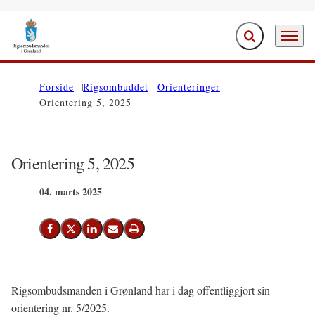
Fold søgefelt ud
Menu
Gå til forsiden
Forside
Rigsombuddet
Orienteringer
Orientering 5, 2025
Orientering 5, 2025
04. marts 2025
Del på Facebook
Del på X (Twitter)
Del på LinkedIn
Send email
Print
Rigsombudsmanden i Grønland har i dag offentliggjort sin
orientering nr. 5/2025.