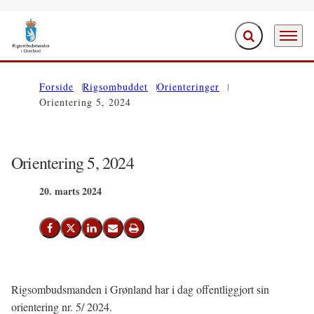
Fold søgefelt ud
Menu
Gå til forsiden
Forside
Rigsombuddet
Orienteringer
Orientering 5, 2024
Orientering 5, 2024
20. marts 2024
Del på Facebook
Del på X (Twitter)
Del på LinkedIn
Send email
Print
Rigsombudsmanden i Grønland har i dag offentliggjort sin
orientering nr. 5/ 2024.