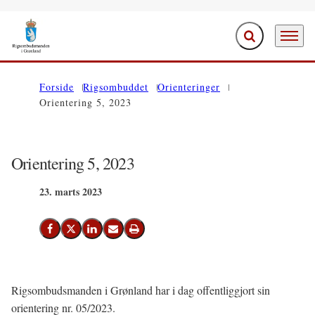
Fold søgefelt ud
Menu
Gå til forsiden
Forside
Rigsombuddet
Orienteringer
Orientering 5, 2023
Orientering 5, 2023
23. marts 2023
Del på Facebook
Del på X (Twitter)
Del på LinkedIn
Send email
Print
Rigsombudsmanden i Grønland har i dag offentliggjort sin
orientering nr. 05/2023.