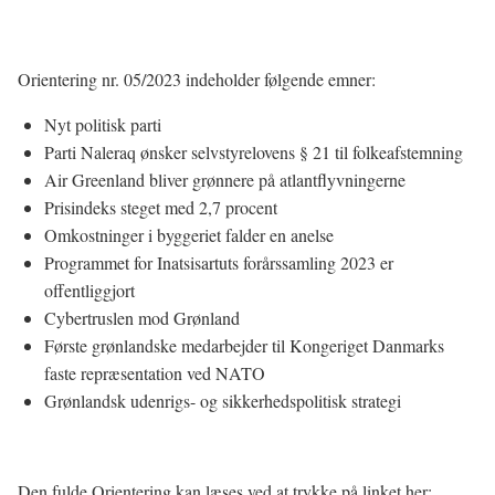
Orientering nr. 05/2023 indeholder følgende emner:
Nyt politisk parti
Parti Naleraq ønsker selvstyrelovens § 21 til folkeafstemning
Air Greenland bliver grønnere på atlantflyvningerne
Prisindeks steget med 2,7 procent
Omkostninger i byggeriet falder en anelse
Programmet for Inatsisartuts forårssamling 2023 er
offentliggjort
Cybertruslen mod Grønland
Første grønlandske medarbejder til Kongeriget Danmarks
faste repræsentation ved NATO
Grønlandsk udenrigs- og sikkerhedspolitisk strategi
Den fulde Orientering kan læses ved at trykke på linket her: