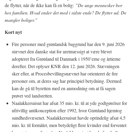
de flytter, når de ikke kan få en bolig:
”De unge mennesker bor
hos familien. Hvad ender det med i sidste ende? De flytter ud. De
mangler boliger.”
Kort nyt
Fire personer med grønlandsk baggrund har den 9. juni 2026
stævnet den danske stat for uretmæssigt at være blevet
adopteret fra Grønland til Danmark i 1950’erne og årtierne
derefter. Det oplyser KNR den 12. juni 2026. Stævningen
sker efter, at Procesbevillingsnævnet har orienteret de fire
personer om, at deres sag har principiel betydning. Dermed
kan de gå til byretten med en anmodning om at få sagen
prøvet ved landsretten.
Naalakkersuisut har afsat 35 mio. kr. til at yde godtgørelser for
ufrivillig antikonception efter 1992, hvor Grønland hjemtog
sundhedsvæsenet. Naalakkersuisut havde oprindelig afsat 4,5
mio. kr. til formålet, men betydeligt flere kvinder end forventet