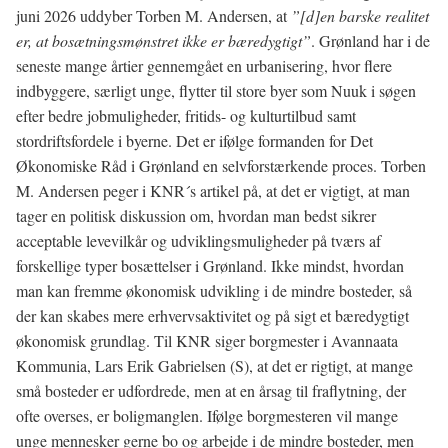
juni 2026 uddyber Torben M. Andersen, at
”[d]en barske realitet
er, at bosætningsmønstret ikke er bæredygtigt”
. Grønland har i de
seneste mange årtier gennemgået en urbanisering, hvor flere
indbyggere, særligt unge, flytter til store byer som Nuuk i søgen
efter bedre jobmuligheder, fritids- og kulturtilbud samt
stordriftsfordele i byerne. Det er ifølge formanden for Det
Økonomiske Råd i Grønland en selvforstærkende proces. Torben
M. Andersen peger i KNR´s artikel på, at det er vigtigt, at man
tager en politisk diskussion om, hvordan man bedst sikrer
acceptable levevilkår og udviklingsmuligheder på tværs af
forskellige typer bosættelser i Grønland. Ikke mindst, hvordan
man kan fremme økonomisk udvikling i de mindre bosteder, så
der kan skabes mere erhvervsaktivitet og på sigt et bæredygtigt
økonomisk grundlag. Til KNR siger borgmester i Avannaata
Kommunia, Lars Erik Gabrielsen (S), at det er rigtigt, at mange
små bosteder er udfordrede, men at en årsag til fraflytning, der
ofte overses, er boligmanglen. Ifølge borgmesteren vil mange
unge mennesker gerne bo og arbejde i de mindre bosteder, men