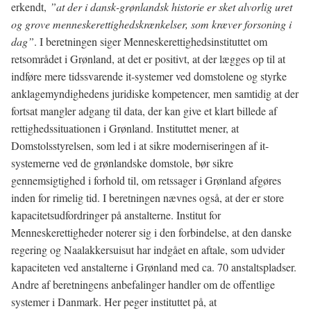
erkendt,
”at der i dansk-grønlandsk historie er sket alvorlig uret
og grove menneskerettighedskrænkelser, som kræver forsoning i
dag”
. I beretningen siger Menneskerettighedsinstituttet om
retsområdet i Grønland, at det er positivt, at der lægges op til at
indføre mere tidssvarende it-systemer ved domstolene og styrke
anklagemyndighedens juridiske kompetencer, men samtidig at der
fortsat mangler adgang til data, der kan give et klart billede af
rettighedssituationen i Grønland. Instituttet mener, at
Domstolsstyrelsen, som led i at sikre moderniseringen af it-
systemerne ved de grønlandske domstole, bør sikre
gennemsigtighed i forhold til, om retssager i Grønland afgøres
inden for rimelig tid. I beretningen nævnes også, at der er store
kapacitetsudfordringer på anstalterne. Institut for
Menneskerettigheder noterer sig i den forbindelse, at den danske
regering og Naalakkersuisut har indgået en aftale, som udvider
kapaciteten ved anstalterne i Grønland med ca. 70 anstaltspladser.
Andre af beretningens anbefalinger handler om de offentlige
systemer i Danmark. Her peger instituttet på, at