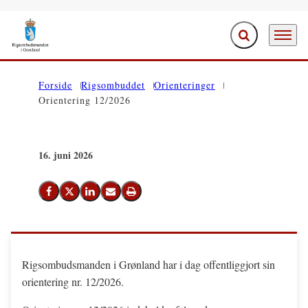
Fold søgefelt ud
Menu
Gå til forsiden
Forside
Rigsombuddet
Orienteringer
Orientering 12/2026
16. juni 2026
Del på Facebook
Del på X (Twitter)
Del på LinkedIn
Send email
Print
Rigsombudsmanden i Grønland har i dag offentliggjort sin
orientering nr. 12/2026.