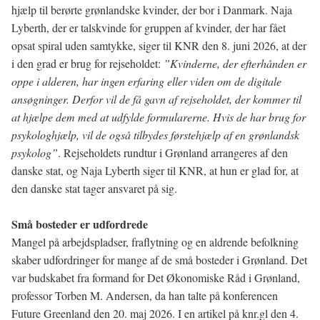
hjælp til berørte grønlandske kvinder, der bor i Danmark. Naja
Lyberth, der er talskvinde for gruppen af kvinder, der har fået
opsat spiral uden samtykke, siger til KNR den 8. juni 2026, at der
i den grad er brug for rejseholdet:
”Kvinderne, der efterhånden er
oppe i alderen, har ingen erfaring eller viden om de digitale
ansøgninger. Derfor vil de få gavn af rejseholdet, der kommer til
at hjælpe dem med at udfylde formularerne. Hvis de har brug for
psykologhjælp, vil de også tilbydes førstehjælp af en grønlandsk
psykolog”
. Rejseholdets rundtur i Grønland arrangeres af den
danske stat, og Naja Lyberth siger til KNR, at hun er glad for, at
den danske stat tager ansvaret på sig.
Små bosteder er udfordrede
Mangel på arbejdspladser, fraflytning og en aldrende befolkning
skaber udfordringer for mange af de små bosteder i Grønland. Det
var budskabet fra formand for Det Økonomiske Råd i Grønland,
professor Torben M. Andersen, da han talte på konferencen
Future Greenland den 20. maj 2026. I en artikel på knr.gl den 4.