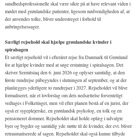
sundhedsprofessionelle skal være sikre på at have relevant viden i
mødet med grønlandske patienter, ligesom nødvendigheden af, at
der anvendes tolke, bliver understreget i forhold til
anbringelsessager.
Særligt rejsehold skal hjælpe grønlandske kvinder i
spiralsagen
Et særligt rejsehold vil i efteråret rejse fra Danmark til Grønland
for at hjælpe kvinder med at søge erstatning i spiralsagen. Det
skriver Sermitsiaq den 6. juni 2026 og oplyser samtidig, at den
første rundrejse påbegyndes i slutningen af september, og at der
planlægges yderligere to rundrejser i 2027. Rejseholdet vil blive
formaliseret, når et lovforslag om dets nedsættelse forventeligt
vedtages i Folketinget, men vil efter planen bestå af en jurist, der
også er sygeplejerske, en grønlandsk psykolog, en tolk og en
pensioneret dommer. Rejseholdet skal holde oplæg i udvalgte
byer og bygder og samtidig yde støtte til de kvinder, der evt. bliver
retraumatiserede af sagen. Rejseholdet skal også kunne tilbyde