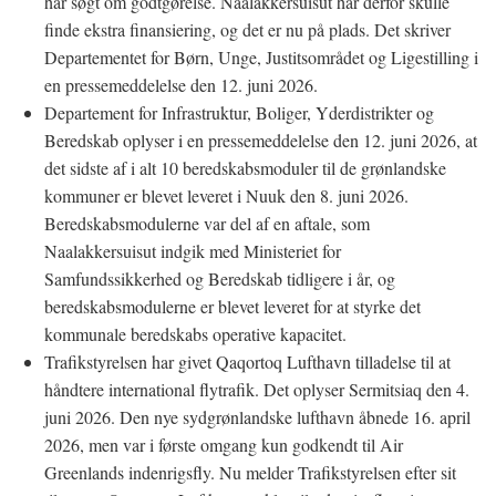
har søgt om godtgørelse. Naalakkersuisut har derfor skulle
finde ekstra finansiering, og det er nu på plads. Det skriver
Departementet for Børn, Unge, Justitsområdet og Ligestilling i
en pressemeddelelse den 12. juni 2026.
Departement for Infrastruktur, Boliger, Yderdistrikter og
Beredskab oplyser i en pressemeddelelse den 12. juni 2026, at
det sidste af i alt 10 beredskabsmoduler til de grønlandske
kommuner er blevet leveret i Nuuk den 8. juni 2026.
Beredskabsmodulerne var del af en aftale, som
Naalakkersuisut indgik med Ministeriet for
Samfundssikkerhed og Beredskab tidligere i år, og
beredskabsmodulerne er blevet leveret for at styrke det
kommunale beredskabs operative kapacitet.
Trafikstyrelsen har givet Qaqortoq Lufthavn tilladelse til at
håndtere international flytrafik. Det oplyser Sermitsiaq den 4.
juni 2026. Den nye sydgrønlandske lufthavn åbnede 16. april
2026, men var i første omgang kun godkendt til Air
Greenlands indenrigsfly. Nu melder Trafikstyrelsen efter sit