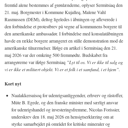
fremtid alene bestemmes af grønlænderne, oplyser Sermitsiaq den
21. maj. Borgmester i Kommune Kujalleq, Malene Vahl
Rasmussen (DEM), deltog ligeledes i åbningen og afleverede i
den forbindelse et protestbrev på vegne af kommunens borgere til
den amerikanske ambassadør. I forbindelse med konsulatåbningen
havde en række borgere arrangeret en stille demonstration mod de
amerikanske tilnærmelser. Ifølge en artikel i Sermitsiaq den 21.
maj 2026 var der omkring 500 fremmødte. Budskabet fra
arrangørerne var ifølge Sermitsiaq
”Lyt til os. Vi er ikke til salg og
vi er ikke et militært objekt. Vi er et folk i et samfund, i et hjem”.
Kort nyt
Naalakkersuisoq for udenrigsanliggender, erhverv og råstoffer,
Múte B. Egede, og den franske minister med særligt ansvar
for udenrigshandel og investeringsfremme, Nicolas Forissier,
underskrev den 18. maj 2026 en hensigtserklæring om at
styrke samarbejdet på området for kritiske mineraler og