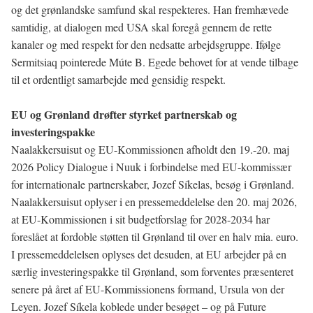
og det grønlandske samfund skal respekteres. Han fremhævede
samtidig, at dialogen med USA skal foregå gennem de rette
kanaler og med respekt for den nedsatte arbejdsgruppe. Ifølge
Sermitsiaq pointerede Múte B. Egede behovet for at vende tilbage
til et ordentligt samarbejde med gensidig respekt.
EU og Grønland drøfter styrket partnerskab og
investeringspakke
Naalakkersuisut og EU-Kommissionen afholdt den 19.-20. maj
2026 Policy Dialogue i Nuuk i forbindelse med EU-kommissær
for internationale partnerskaber, Jozef Síkelas, besøg i Grønland.
Naalakkersuisut oplyser i en pressemeddelelse den 20. maj 2026,
at EU-Kommissionen i sit budgetforslag for 2028-2034 har
foreslået at fordoble støtten til Grønland til over en halv mia. euro.
I pressemeddelelsen oplyses det desuden, at EU arbejder på en
særlig investeringspakke til Grønland, som forventes præsenteret
senere på året af EU-Kommissionens formand, Ursula von der
Leyen. Jozef Síkela koblede under besøget – og på Future