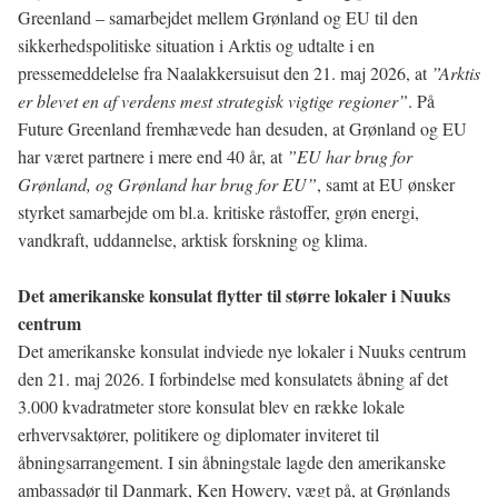
Greenland – samarbejdet mellem Grønland og EU til den
sikkerhedspolitiske situation i Arktis og udtalte i en
pressemeddelelse fra Naalakkersuisut den 21. maj 2026, at
”Arktis
er blevet en af verdens mest strategisk vigtige regioner”
. På
Future Greenland fremhævede han desuden, at Grønland og EU
har været partnere i mere end 40 år, at
”EU har brug for
Grønland, og Grønland har brug for EU”
, samt at EU ønsker
styrket samarbejde om bl.a. kritiske råstoffer, grøn energi,
vandkraft, uddannelse, arktisk forskning og klima.
Det amerikanske konsulat flytter til større lokaler i Nuuks
centrum
Det amerikanske konsulat indviede nye lokaler i Nuuks centrum
den 21. maj 2026. I forbindelse med konsulatets åbning af det
3.000 kvadratmeter store konsulat blev en række lokale
erhvervsaktører, politikere og diplomater inviteret til
åbningsarrangement. I sin åbningstale lagde den amerikanske
ambassadør til Danmark, Ken Howery, vægt på, at Grønlands