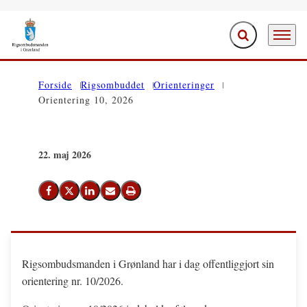
Fold søgefelt ud
Menu
Gå til forsiden
Forside
Rigsombuddet
Orienteringer
Orientering 10, 2026
22. maj 2026
Del på Facebook
Del på X (Twitter)
Del på LinkedIn
Send email
Print
Rigsombudsmanden i Grønland har i dag offentliggjort sin
orientering nr. 10/2026.