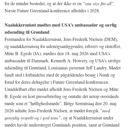
for de mindre bosteder, og at der ikke er en
”one size fits all”
.
Næste Future Greenland-konference afholdes i 2028.
Naalakkersuisut mødtes med USA’s ambassadør og særlig
udsending til Grønland
Formanden for Naalakkersuisut, Jens-Frederik Nielsen (DEM),
og naalakkersuisoq for udenrigsanliggender, erhverv og råstoffer,
Múte B. Egede (IA), mødtes den 18. maj 2026 med USA’s
ambassadør til Danmark, Kenneth A. Howery, og USA’s særlige
udsending til Grønland, Louisianas guvernør Jeff Landry. Mødet
fandt sted i forbindelse med de pågældendes besøg i Nuuk og
forud for deres deltagelse i Future Greenland-konferencen.
Umiddelbart efter mødet afholdt Jens-Frederik Nielsen og Múte
B. Egede en kort pressebriefing og omtalte det netop overståede
møde som et ”høflighedsmøde”. Ifølge Sermitsiaq den 20. maj
2026 udtalte Jens-Frederik Nielsen, at mødet foregik
”med
gensidig respekt og i god tone”
, og at Naalakkersuisut under
mødet havde understreget Grønlands position, samt at Grønland