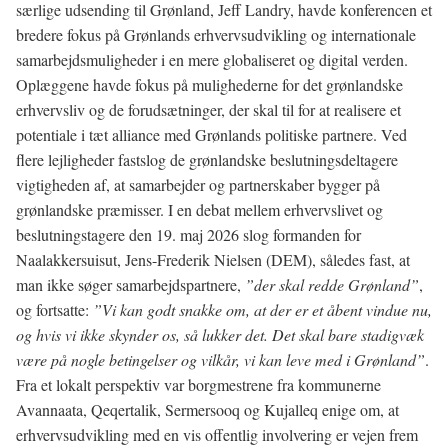
særlige udsending til Grønland, Jeff Landry, havde konferencen et
bredere fokus på Grønlands erhvervsudvikling og internationale
samarbejdsmuligheder i en mere globaliseret og digital verden.
Oplæggene havde fokus på mulighederne for det grønlandske
erhvervsliv og de forudsætninger, der skal til for at realisere et
potentiale i tæt alliance med Grønlands politiske partnere. Ved
flere lejligheder fastslog de grønlandske beslutningsdeltagere
vigtigheden af, at samarbejder og partnerskaber bygger på
grønlandske præmisser. I en debat mellem erhvervslivet og
beslutningstagere den 19. maj 2026 slog formanden for
Naalakkersuisut, Jens-Frederik Nielsen (DEM), således fast, at
man ikke søger samarbejdspartnere,
”der skal redde Grønland”
,
og fortsatte:
”Vi kan godt snakke om, at der er et åbent vindue nu,
og hvis vi ikke skynder os, så lukker det. Det skal bare stadigvæk
være på nogle betingelser og vilkår, vi kan leve med i Grønland”
.
Fra et lokalt perspektiv var borgmestrene fra kommunerne
Avannaata, Qeqertalik, Sermersooq og Kujalleq enige om, at
erhvervsudvikling med en vis offentlig involvering er vejen frem