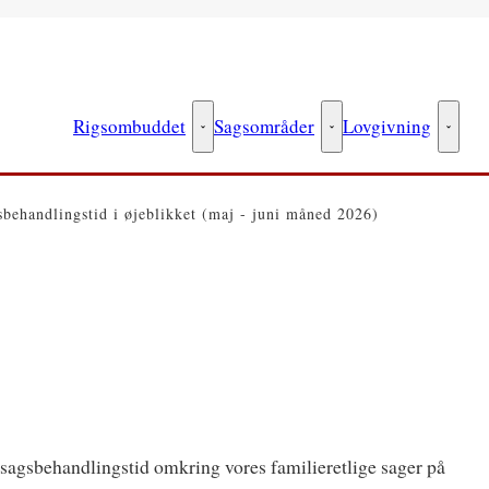
Rigsombuddet
Sagsområder
Lovgivning
Rigsombuddet - Flere links
Sagsområder - Flere link
Lovgiv
behandlingstid i øjeblikket (maj - juni måned 2026)
 sagsbehandlingstid omkring vores familieretlige sager på