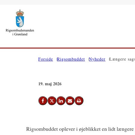
Gå til forsiden
Forside
Rigsombuddet
Nyheder
Længere sags
19. maj 2026
Del på Facebook
Del på X (Twitter)
Del på LinkedIn
Send email
Print
Rigsombuddet oplever i øjeblikket en lidt længere