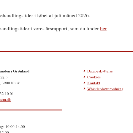
ehandlingstider i løbet af juli måned 2026.
dlingstider i vores årsrapport, som du finder
her
.
nden i Grønland
Databeskyttelse
qq. 3
Cookies
, 3900 Nuuk
Kontakt
Whistleblowerordning
 32 10 01
.stm.dk
g: 10.00-14.00
-12.00