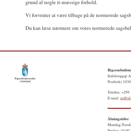
grund af nogle it-mæssige forhold.
Vi forventer at være tilbage på de normerede sagsb
Du kan læse nærmere om vores normerede sagsbehan
Rigsombudsma
Indaleeqqap A
Postboks 1030
Telefon: +299
E-mail:
ro@gl
Åbningstider
Mandag-Torsda
Fredag: 10.00