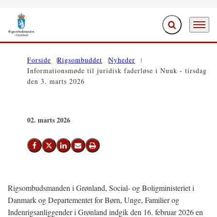
Fold søgefelt ud
Menu
Gå til forsiden
Forside
Rigsombuddet
Nyheder
Informationsmøde til juridisk faderløse i Nuuk - tirsdag
den 3. marts 2026
02. marts 2026
Del på Facebook
Del på X (Twitter)
Del på LinkedIn
Send email
Print
Rigsombudsmanden i Grønland, Social- og Boligministeriet i
Danmark og Departementet for Børn, Unge, Familier og
Indenrigsanliggender i Grønland indgik den 16. februar 2026 en