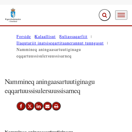
Ujaasiffik Anner
Periarfis
Saavanukarit
Forside
Kalaallisut
Suliassaqarfiit
Ilaqutariit inatsiseqartitaanerannut tunngasut
Nammineq aningaasartuutiginagu
eqqartuussisulersuussisarneq
Nammineq aningaasartuutiginagu
eqqartuussisulersuussisarneq
Facebook-Imi Siammarteruk
Twitter-Imi Siammarteruk
Linkedin-Imi Siammarteruk
Emaili Nassiutiguk
Printeruk
Nammineq aningaasartuutiginagu