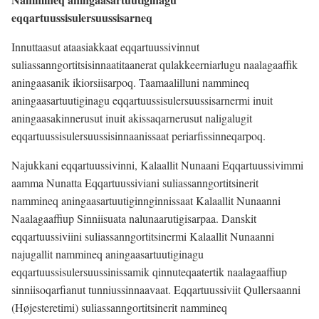
eqqartuussisulersuussisarneq
Innuttaasut ataasiakkaat eqqartuussivinnut
suliassanngortitsisinnaatitaanerat qulakkeerniarlugu naalagaaffik
aningaasanik ikiorsiisarpoq. Taamaalilluni nammineq
aningaasartuutiginagu eqqartuussisulersuussisarnermi inuit
aningaasakinnerusut inuit akissaqarnerusut naligalugit
eqqartuussisulersuussisinnaanissaat periarfissinneqarpoq.
Najukkani eqqartuussivinni, Kalaallit Nunaani Eqqartuussivimmi
aamma Nunatta Eqqartuussiviani suliassanngortitsinerit
nammineq aningaasartuutiginnginnissaat Kalaallit Nunaanni
Naalagaaffiup Sinniisuata nalunaarutigisarpaa. Danskit
eqqartuussiviini suliassanngortitsinermi Kalaallit Nunaanni
najugallit nammineq aningaasartuutiginagu
eqqartuussisulersuussinissamik qinnuteqaatertik naalagaaffiup
sinniisoqarfianut tunniussinnaavaat. Eqqartuussiviit Qullersaanni
(Højesteretimi) suliassanngortitsinerit nammineq