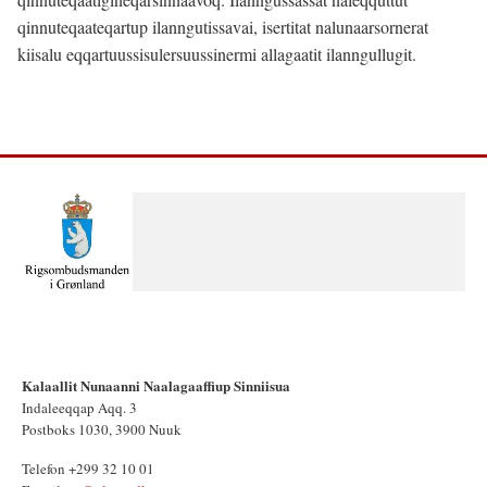
qinnuteqaateqartup ilanngutissavai, isertitat nalunaarsornerat
kiisalu eqqartuussisulersuussinermi allagaatit ilanngullugit.
Kalaallit Nunaanni Naalagaaffiup Sinniisua
Indaleeqqap Aqq. 3
Postboks 1030, 3900 Nuuk
Telefon +299 32 10 01