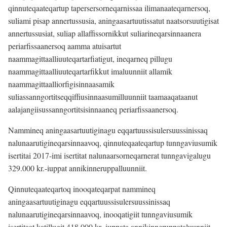
qinnuteqaateqartup tapersersorneqarnissaa ilimanaateqarnersoq,
suliami pisap annertussusia, aningaasartuutissatut naatsorsuutigisat
annertussusiat, suliap allaffissornikkut suliarineqarsinnaanera
periarfissaanersoq aamma atuisartut
naammagittaalliuuteqartarfiatigut, ineqarneq pillugu
naammagittaalliuuteqartarfikkut imaluunniit allamik
naammagittaalliorfigisinnaasamik
suliassanngortitseqqiffiusinnaasumilluunniit taamaaqataanut
aalajangiisussanngortitsisinnaaneq periarfissaanersoq.
Nammineq aningaasartuutiginagu eqqartuussisulersuussinissaq
nalunaarutigineqarsinnaavoq, qinnuteqaateqartup tunngaviusumik
isertitai 2017-imi isertitat nalunaarsorneqarnerat tunngavigalugu
329.000 kr.-iuppat annikinneruppalluunniit.
Qinnuteqaateqartoq inooqateqarpat nammineq
aningaasartuutiginagu eqqartuussisulersuussinissaq
nalunaarutigineqarsinnaavoq, inooqatigiit tunngaviusumik
isertitaat katillugit 418.000 kr.-iuppata annikinneruppataluunniit.