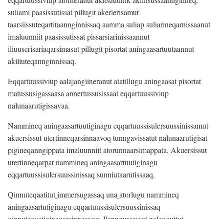
suliami paasissutissat pillugit akerlerisamut
taarsiissuteqartitaannginnissaq aamma suliap suliarineqarnissaanut
imaluunniit paasissutissat pissarsiarinissaannut
iliuuserisariaqarsimasut pillugit pisortat aningaasartuutaannut
akiliuteqannginnissaq.
Eqqartuussiviup aalajangiineranut atatillugu aningaasat pisortat
matussusigassaasa annertussusissaat eqqartuussiviup
nalunaarutigissavaa.
Nammineq aningaasartuutiginagu eqqartuussisulersuussinissamut
akuersissut utertinneqarsinnaavoq tunngavissatut nalunaarutigisat
pigineqanngippata imaluunniit atorunnaarsimappata. Akuersissut
utertinneqarpat nammineq aningaasartuutiginagu
eqqartuussisulersuussinissaq sunniutaarutissaaq.
Qinnuteqaatitut
immersugassaq una
atorlugu nammineq
aningaasartutiginagu eqqartuussisulersuussinissaq
qinnuteqaatigineqarsinnaavoq. Ilanngussassat naleqquttut