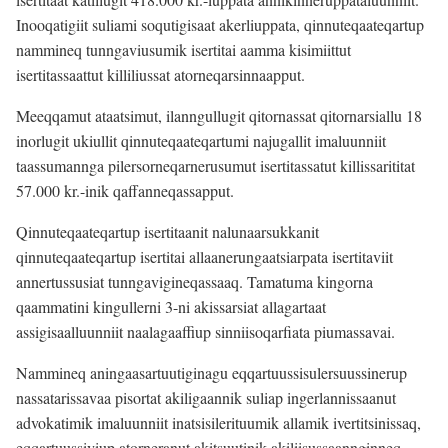
Inooqatigiit suliami soqutigisaat akerliuppata, qinnuteqaateqartup
nammineq tunngaviusumik isertitai aamma kisimiittut
isertitassaattut killiliussat atorneqarsinnaapput.
Meeqqamut ataatsimut, ilanngullugit qitornassat qitornarsiallu 18
inorlugit ukiullit qinnuteqaateqartumi najugallit imaluunniit
taassumannga pilersorneqarnerusumut isertitassatut killissarititat
57.000 kr.-inik qaffanneqassapput.
Qinnuteqaateqartup isertitaanit nalunaarsukkanit
qinnuteqaateqartup isertitai allaanerungaatsiarpata isertitaviit
annertussusiat tunngavigineqassaaq. Tamatuma kingorna
qaammatini kingullerni 3-ni akissarsiat allagartaat
assigisaalluunniit naalagaaffiup sinniisoqarfiata piumassavai.
Nammineq aningaasartuutiginagu eqqartuussisulersuussinerup
nassatarissavaa pisortat akiligaannik suliap ingerlannissaanut
advokatimik imaluunniit inatsisilerituumik allamik ivertitsinissaq,
eqqartuussiviup atorneranut akitsuutinik akiliisussaannginneq,