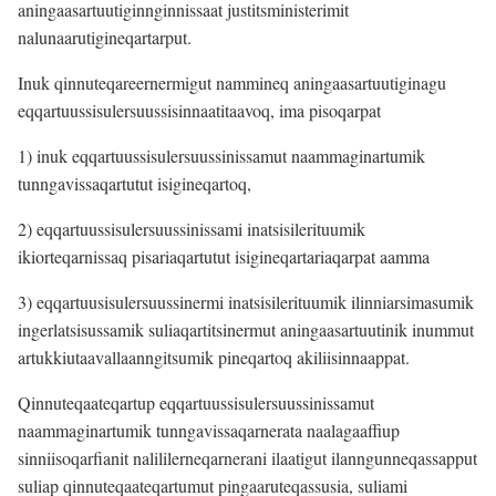
aningaasartuutiginnginnissaat justitsministerimit
nalunaarutigineqartarput.
Inuk qinnuteqareernermigut nammineq aningaasartuutiginagu
eqqartuussisulersuussisinnaatitaavoq, ima pisoqarpat
1) inuk eqqartuussisulersuussinissamut naammaginartumik
tunngavissaqartutut isigineqartoq,
2) eqqartuussisulersuussinissami inatsisilerituumik
ikiorteqarnissaq pisariaqartutut isigineqartariaqarpat aamma
3) eqqartuusisulersuussinermi inatsisilerituumik ilinniarsimasumik
ingerlatsisussamik suliaqartitsinermut aningaasartuutinik inummut
artukkiutaavallaanngitsumik pineqartoq akiliisinnaappat.
Qinnuteqaateqartup eqqartuussisulersuussinissamut
naammaginartumik tunngavissaqarnerata naalagaaffiup
sinniisoqarfianit nalililerneqarnerani ilaatigut ilanngunneqassapput
suliap qinnuteqaateqartumut pingaaruteqassusia, suliami