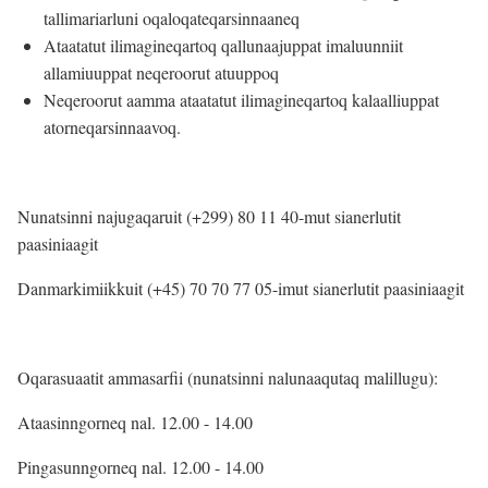
tallimariarluni oqaloqateqarsinnaaneq
Ataatatut ilimagineqartoq qallunaajuppat imaluunniit
allamiuuppat neqeroorut atuuppoq
Neqeroorut aamma ataatatut ilimagineqartoq kalaalliuppat
atorneqarsinnaavoq.
Nunatsinni najugaqaruit (+299) 80 11 40-mut sianerlutit
paasiniaagit
Danmarkimiikkuit (+45) 70 70 77 05-imut sianerlutit paasiniaagit
Oqarasuaatit ammasarfii (nunatsinni nalunaaqutaq malillugu):
Ataasinngorneq nal. 12.00 - 14.00
Pingasunngorneq nal. 12.00 - 14.00