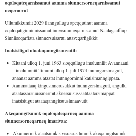
oqaloqateqarnissamut aamma siunnersorneqarnissamut
neqeroorut
Ullumikkumiit 2029 ilanngullugu apeqqutinut aamma
oqaloqatiginninnissamut innersuunneqarnissamut Naalagaaffiup
Sinniisoqarfiata siunnersuisartui attaveqarfigikkit.
Inatsisitigut ataataqanngitsuuvutit:
Kitaani ulloq 1. juni 1963 sioqqullugu imalunniiit Avannaani
– imaluunniit Tunumi ulloq 1. juli 1974 inunngorsimaguit,
anaanat aamma ataatat inunngorninni katisimanngippata.
Aammattaaq kingusinnerusukkut inunngorsimaguit, angullu
ataatassarsiuussinermit akilersuisussaatitaalersimappat
inatsisitigut ataataqanngitsuusinnaavutit.
Akeqanngitsumik oqaloqateqarneq aamma
siunnersorneqarneq imarivaa:
Akunnermik ataatsimik sivisussusilimmik akeqanngitsumik