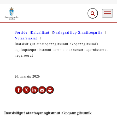
Ujaasiffik Anner
Periarfis
Saavanukarit
Forside
Kalaallisut
Naalagaaffiup Sinniisoqarfia
Nutaarsiassat
Inatsisitigut ataataqanngitsunut akeqanngitsumik
oqaloqateqarnissamut aamma siunnersorneqarnissamut
neqeroorut
26. marsip 2026
Facebook-Imi Siammarteruk
Twitter-Imi Siammarteruk
Linkedin-Imi Siammarteruk
Emaili Nassiutiguk
Printeruk
Inatsisitigut ataataqanngitsunut akeqanngitsumik