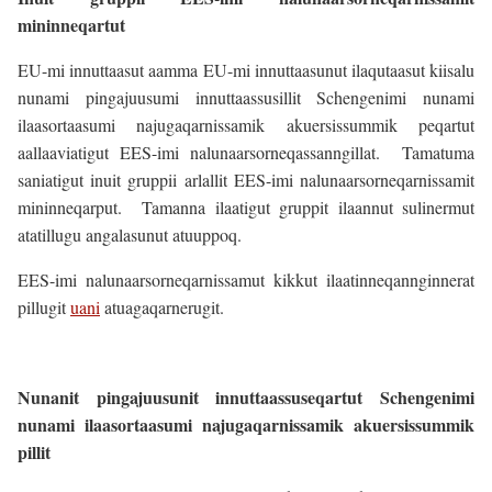
mininneqartut
EU-mi innuttaasut aamma EU-mi innuttaasunut ilaqutaasut kiisalu
nunami pingajuusumi innuttaassusillit Schengenimi nunami
ilaasortaasumi najugaqarnissamik akuersissummik peqartut
aallaaviatigut EES-imi nalunaarsorneqassanngillat. Tamatuma
saniatigut inuit gruppii arlallit EES-imi nalunaarsorneqarnissamit
mininneqarput. Tamanna ilaatigut gruppit ilaannut sulinermut
atatillugu angalasunut atuuppoq.
EES-imi nalunaarsorneqarnissamut kikkut ilaatinneqannginnerat
pillugit
uani
atuagaqarnerugit.
Nunanit pingajuusunit innuttaassuseqartut Schengenimi
nunami ilaasortaasumi najugaqarnissamik akuersissummik
pillit