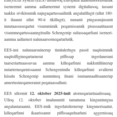
isernermut aamma aallarnermut systemi digitaliusoq, tassani
taakku sivikitsumik najugaqartussaallutik angalatillugit (ullut 180-
it iluanni ullut 90-it tikillugit), nunanit pingasuujusunit
innutaassuseqartut visummimik peqarnissamik pisussaatitaasut
visummeqartussaanngitsullu Schengenip suliassaqarfiani iserneri-
aamma aallarneri nalunaarsorneqartarlutik.
EES-imi nalunaarsuinerup timitalerlugu passit naqitsimmik
naqitsiffigineqartarnerat piffissap ingerlanerani
taarseriartuaassavaa aamma killeqarfinni nakkutilliinerup
nutarterneqarnissaanut Schengenimilu killeqarfinni avallerni
kiisalu Schengenip nammineq iluani isumannaallisaanerup
annertusineqarneranut peqataassalluni.
12. oktober 2025-imit
EES ullormit
atorneqariartuaalissaaq.
Ulloq 12. oktober imaluunniit tamatuma kinguninngua
angalaniaraanni, EES-imik ingerlatsilernerup kingunerisaatut,
killeqarfinni ikaarissanut piffissaqarluarluni aggernissaq