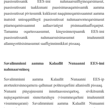
paasissutissanik EES-imi nalunaarsuiffigineqarsimasut,
paasissutissani taakkunani paasisimasaqarnissamik aamma
paasissutissat piviusumik kukkusut naqqinneqarnissaannut aamma
inatsisit unioqqutillugit paasissutissat nalunaarsorneqarsimasut
piiarneqarnissaannut aallaaviatigut pisinnaatitaaffeqarput.
Tamanna oqartussaasumut, kingusinnerpaamik EES-imi
paasissutissanik nalunaarsuisimasumut imaluunniit
allanngortitsisimasumut saaffiginninnikkut pissaaq.
Savalimmiuni aamma Kalaallit Nunaanni EES-imi
nalunaarsuineq
Savalimmiuni aamma Kalaallit Nunaanni EES-ip
atortuulersinneqarnera qallunaat politeeqarfiini allanisulli pissaaq.
Nunami pingajuusumi innuttaassuseqartoq, sivikitsumik
najugaqarnissani siunertaralugu (visummeqarluni imaluunniit
visummeqarani) Savalimmiuni aamma Kalaallit Nunaanni