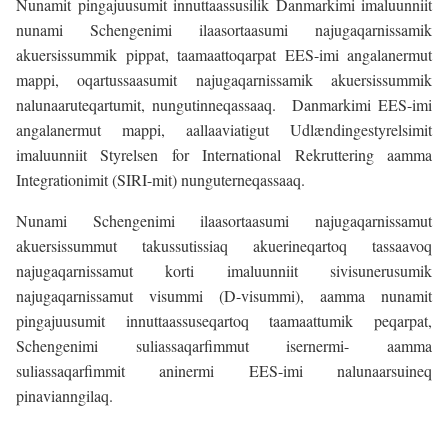
Nunamit pingajuusumit innuttaassusilik Danmarkimi imaluunniit
nunami Schengenimi ilaasortaasumi najugaqarnissamik
akuersissummik pippat, taamaattoqarpat EES-imi angalanermut
mappi, oqartussaasumit najugaqarnissamik akuersissummik
nalunaaruteqartumit, nungutinneqassaaq. Danmarkimi EES-imi
angalanermut mappi, aallaaviatigut Udlændingestyrelsimit
imaluunniit Styrelsen for International Rekruttering aamma
Integrationimit (SIRI-mit) nunguterneqassaaq.
Nunami Schengenimi ilaasortaasumi najugaqarnissamut
akuersissummut takussutissiaq akuerineqartoq tassaavoq
najugaqarnissamut korti imaluunniit sivisunerusumik
najugaqarnissamut visummi (D-visummi), aamma nunamit
pingajuusumit innuttaassuseqartoq taamaattumik peqarpat,
Schengenimi suliassaqarfimmut isernermi- aamma
suliassaqarfimmit aninermi EES-imi nalunaarsuineq
pinavianngilaq.