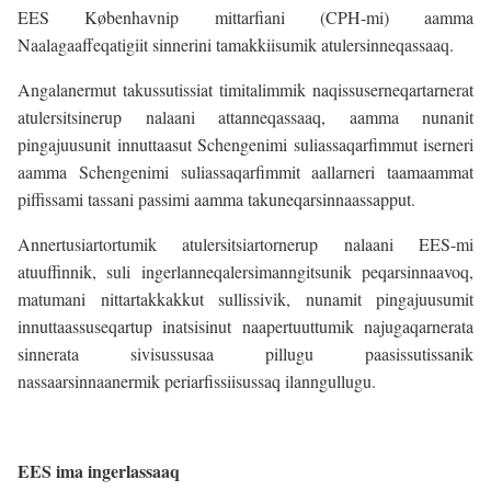
EES Københavnip mittarfiani (CPH-mi) aamma
Naalagaaffeqatigiit sinnerini tamakkiisumik atulersinneqassaaq.
Angalanermut takussutissiat timitalimmik naqissuserneqartarnerat
atulersitsinerup nalaani attanneqassaaq, aamma nunanit
pingajuusunit innuttaasut Schengenimi suliassaqarfimmut iserneri
aamma Schengenimi suliassaqarfimmit aallarneri taamaammat
piffissami tassani passimi aamma takuneqarsinnaassapput.
Annertusiartortumik atulersitsiartornerup nalaani EES-mi
atuuffinnik, suli ingerlanneqalersimanngitsunik peqarsinnaavoq,
matumani nittartakkakkut sullissivik, nunamit pingajuusumit
innuttaassuseqartup inatsisinut naapertuuttumik najugaqarnerata
sinnerata sivisussusaa pillugu paasissutissanik
nassaarsinnaanermik periarfissiisussaq ilanngullugu.
EES ima ingerlassaaq