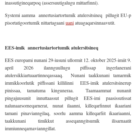
inassutigineqarpoq (assersuutigalugu mittarfinni).
Systemi aamma annertusiartortumik atulersitsineq pillugit EU-p
pisortatigoortumik nittartagaani
uani
atuagaqarsinnaavutit.
EES-imik annertusiartortumik atulersitsineq
EES europami nunani 29-iusuni ullormit 12. oktober 2025-imiit 9.
april 2026 ilannguullugu piffissap ingerlanerani
atulersikkiartuaartinneqassaaq. Nunani taakkunani tamarmik
immikkoorlutik piffissani killilinni EES-imik atulersitsinerup
pinissaa, tamatuma kinguneraa. Taamaammat nunanit
pingajuusunit innuttaassut pillugit EES-imi paasissutissat
nalunaarsorneqarnerat, nunat ilaanni, killeqarfinnut ikaariani
tamani pinavianngilaq, soorlu aamma killeqarfiit ikaariaanni,
taakkunani timikkut asseqanngitsumik ilisarnaatit
immiunneqarnavianngillat.