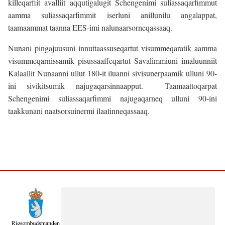
killeqarfiit avalliit aqqutigalugit Schengenimi suliassaqarfimmut
aamma suliassaqarfimmit iserluni anillunilu angalappat,
taamaammat taanna EES-imi nalunaarsorneqassaaq.
Nunani pingajuusuni innuttaassuseqartut visummeqaratik aamma
visummeqarnissamik pisussaaffeqartut Savalimmiuni imaluunniit
Kalaallit Nunaanni ullut 180-it iluanni sivisunerpaamik ulluni 90-
ini sivikitsumik najugaqarsinnaapput.
Taamaattoqarpat
Schengenimi suliassaqarfimmi najugaqarneq ulluni 90-ini
taakkunani naatsorsuinermi ilaatinneqassaaq.