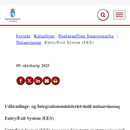
Ujaasiffik Anner
Periarfis
Saavanukarit
Forside
Kalaallisut
Naalagaaffiup Sinniisoqarfia
Nutaarsiassat
Entry/Exit System (EES)
09. oktobarip 2025
Facebook-Imi Siammarteruk
Twitter-Imi Siammarteruk
Linkedin-Imi Siammarteruk
Emaili Nassiutiguk
Printeruk
Udlændinge- og Integrationsministeriet-imiit nutaarsiassaq
Entry/Exit System (EES)
Entry/Exit System (EES) tassaavoq Europami ataatsimoorussamik