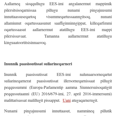
Aallarneq sioqqullugu EES-imi angalanermut mappimik
pilersitsisoqarnissaa pillugu nunami pingajuusumi
innuttaassuseqartoq visummeqartussaanngitsoq, nunani
allamiunut oqartussaasunut saaffiginninngippat, killeqarfimmi
oqartussaasut aallarnermut atatillugu EES-imi mappi
pilersissavaat. Tamanna aallarnermut atatillugu
kinguaatoortitsisinnaavoq.
Inunnik paasissutissat suliarineqarneri
Inunnik paasissutissat EES-imi nalunaarsorneqartut
suliarineqarnerat paasissutissat illersorneqarnissaat pillugit
peqqussummi (Europa-Parlamentip aamma Siunnersuisoqatigiit
peqqussutaanni (EU) 2016/679-imi, 27. april 2016-immersumi)
malittarisassat malillugit pissapput.
Uani
atugaqarnerugit.
Nunami pingajuusumi innuttaasut, nammineq pillutik