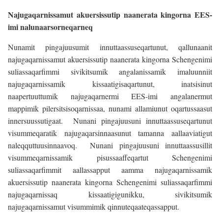
Najugaqarnissamut akuersissutip naanerata kingorna EES-
imi nalunaarsorneqarneq
Nunamit pingajuusumit innuttaassuseqartunut, qallunaanit
najugaqarnissamut akuersissutip naanerata kingorna Schengenimi
suliassaqarfimmi sivikitsumik angalanissamik imaluunniit
najugaqarnissamik kissaatigisaqartunut, inatsisinut
naapertuuttumik najugaqarnermi EES-imi angalanermut
mappimik pilersitsisoqarnissaa, nunami allamiunut oqartussaasut
innersuussutigaat. Nunani pingajuusuni innuttaassuseqartunut
visummeqaratik najugaqarsinnaasunut tamanna aallaaviatigut
naleqquttuusinnaavoq.
Nunani pingajuusuni innuttaassusillit
visummeqarnissamik pisussaaffeqartut Schengenimi
suliassaqarfimmit aallassapput aamma najugaqarnissamik
akuersissutip naanerata kingorna Schengenimi suliassaqarfimmi
najugaqarnissaq kissaatigigunikku, sivikitsumik
najugaqarnissamut visummimik qinnuteqaateqassapput.