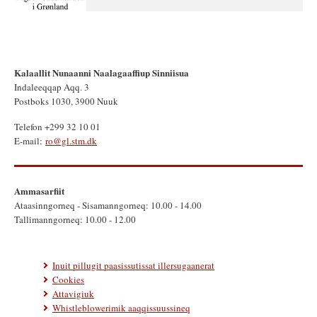
Kalaallit Nunaanni Naalagaaffiup Sinniisua
Indaleeqqap Aqq. 3
Postboks 1030, 3900 Nuuk
Telefon +299 32 10 01
E-mail:
ro@gl.stm.dk
Ammasarfiit
Ataasinngorneq - Sisamanngorneq: 10.00 - 14.00
Tallimanngorneq: 10.00 - 12.00
Inuit pillugit paasissutissat illersugaanerat
Cookies
Attavigiuk
Whistleblowerimik aaqqissuussineq