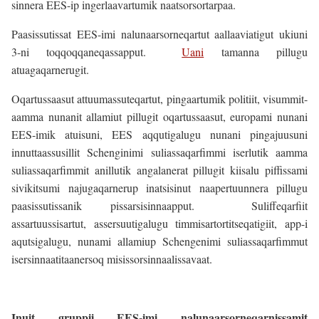
sinnera EES-ip ingerlaavartumik naatsorsortarpaa.
Paasissutissat EES-imi nalunaarsorneqartut aallaaviatigut ukiuni
3-ni toqqoqqaneqassapput.
Uani
tamanna pillugu
atuagaqarnerugit.
Oqartussaasut attuumassuteqartut, pingaartumik politiit, visummit-
aamma nunanit allamiut pillugit oqartussaasut, europami nunani
EES-imik atuisuni, EES aqqutigalugu nunani pingajuusuni
innuttaassusillit Schenginimi suliassaqarfimmi iserlutik aamma
suliassaqarfimmit anillutik angalanerat pillugit kiisalu piffissami
sivikitsumi najugaqarnerup inatsisinut naapertuunnera pillugu
paasissutissanik pissarsisinnaapput. Suliffeqarfiit
assartuussisartut, assersuutigalugu timmisartortitseqatigiit, app-i
aqutsigalugu, nunami allamiup Schengenimi suliassaqarfimmut
isersinnaatitaanersoq misissorsinnaalissavaat.
Inuit gruppii EES-imi nalunaarsorneqarnissamit