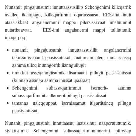
Nunamit pingajuusumit innuttaassusillip Schengenimi killeqarfik
avalleq ikaarpagu, killeqarfimmi oqartussaasut EES-imi inuit
ataasiakkaat angalaneranni mappe pilersissavaat imaluunniit
nutartissavaat. EES-imi angalanermi mappi tulliuttunik
imaqarpoq:
nunamit pingajuusumit innuttaassusillit angalanermini
takussutissiaanit paasissutissat, matumani ateq, inuiaassuseq
aamma ulloq inunngorfik ilanngullugit
timikkut asseqanngitsumik ilisarnaatit pillugit paasissutissat
(kiinnap assinga aamma inussat ipaasaat)
Schengenimi suliassaqarfimmut isernerit- aamma
suliassaqarfimmit aallarnerit pillugit paasissutissat
tamanna naleqquppat, isernissamut itigartitsineq pillugu
paasissutissat
Nunanit pingajuusunit innuttaasut inatsisinut naapertuuttumik,
sivikitsumik Schengenimi suliassaqarfimmiinnerini piffissap